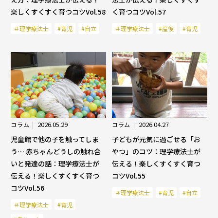
楽しくすくすく育つコツVol.58
く育つコツVol.57
＃理学療法士
#育児
#自立
＃理学療法士
#産後
#育児
2026.05.29
2026.04.27
コラム
コラム
児童館で他の子を触ってしま
子どもが元気に過ごせる「お
う… 赤ちゃんどうしの触れ合
やつ」のコツ：理学療法士が
いと発達の話：理学療法士が
伝える！楽しくすくすく育つ
伝える！楽しくすくすく育つ
コツVol.55
コツVol.56
＃理学療法士
#育児
#自立
＃理学療法士
#育児