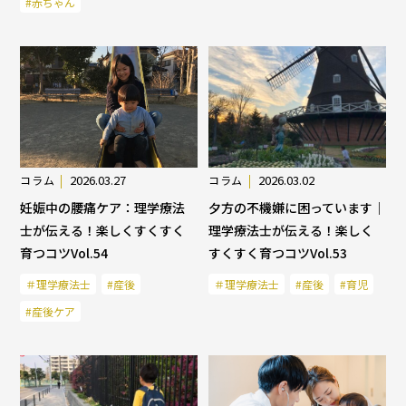
#赤ちゃん
2026.03.27
2026.03.02
コラム
コラム
妊娠中の腰痛ケア：理学療法
夕方の不機嫌に困っています｜
士が伝える！楽しくすくすく
理学療法士が伝える！楽しく
育つコツVol.54
すくすく育つコツVol.53
＃理学療法士
#産後
＃理学療法士
#産後
#育児
#産後ケア