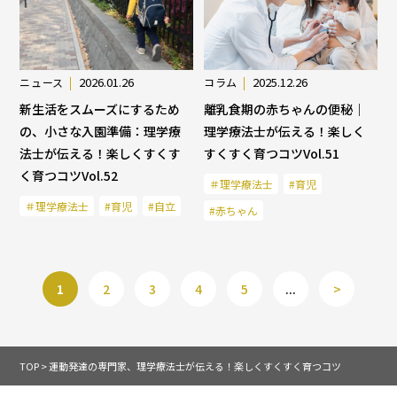
2026.01.26
2025.12.26
ニュース
コラム
新生活をスムーズにするため
離乳食期の赤ちゃんの便秘｜
の、小さな入園準備：理学療
理学療法士が伝える！楽しく
法士が伝える！楽しくすくす
すくすく育つコツVol.51
く育つコツVol.52
＃理学療法士
#育児
＃理学療法士
#育児
#自立
#赤ちゃん
1
2
3
4
5
...
>
TOP
>
運動発達の専門家、理学療法士が伝える！楽しくすくすく育つコツ