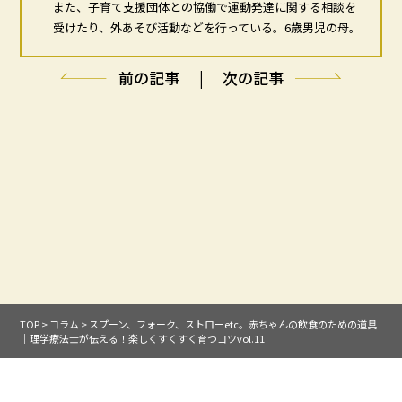
また、子育て支援団体との協働で運動発達に関する相談を
受けたり、外あそび活動などを行っている。6歳男児の母。
前の記事
|
次の記事
TOP
>
コラム
>
スプーン、フォーク、ストローetc。赤ちゃんの飲食のための道具
｜理学療法士が伝える！楽しくすくすく育つコツvol.11