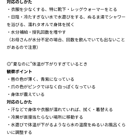
対応のしかた
・衣服を少なくする、特に靴下・レッグウォーマーをとる
・日陰・冷たすぎない水で水遊びをする、ぬるま湯でシャワー
を浴びる、濡れタオルで身体を拭く
・水分補給・授乳回数を増やす
（お母さんが水分不足の場合、回数を飲んでいても出ないこと
があるので注意）
◎
“夏なのに”体温が下がりすぎているとき
観察ポイント
・唇の色が薄く、青紫になっている
・爪の色がピンクではなく白っぽくなっている
・身体が震えている
対応のしかた
・汗などで身体や衣服が濡れていれば、拭く・着替える
・冷房が直接当たらない場所に移動する
・水遊びで体温が下がるようなら水の温度をぬるいお風呂くら
いに調整する