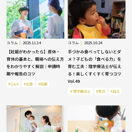
2025.11.14
2025.10.24
コラム
コラム
【妊娠がわかったら】産休・
手づかみ食べってしないとダ
育休の基本と、職場への伝え方
メ？子どもの「食べる力」を
をわかりやすく解説｜申請時
育む工夫：理学療法士が伝え
期や報告のコツ
る！楽しくすくすく育つコツ
Vol.49
#Q＆A
#出産
#妊娠
＃理学療法士
#育児
#自立