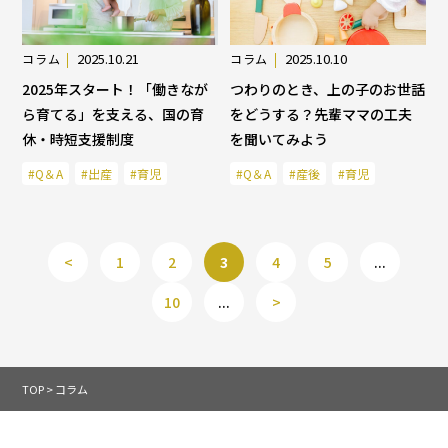
2025.10.21
2025.10.10
コラム
コラム
2025年スタート！「働きなが
つわりのとき、上の子のお世話
ら育てる」を支える、国の育
をどうする？先輩ママの工夫
休・時短支援制度
を聞いてみよう
#Q＆A
#出産
#育児
#Q＆A
#産後
#育児
<
1
2
3
4
5
...
10
...
>
TOP
>
コラム