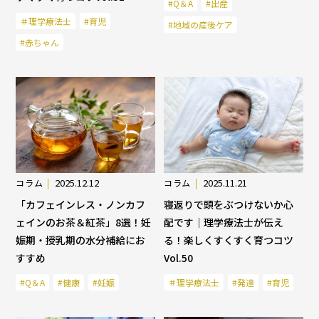
#Q＆A
#出産
＃理学療法士
#育児
#地域の産後ケア
#赤ちゃん
2025.12.12
2025.11.21
コラム
コラム
「カフェインレス・ノンカフ
寝返りで頭をぶつけないか心
ェインのお茶＆紅茶」8選！妊
配です｜理学療法士が伝え
娠期・授乳期の水分補給にお
る！楽しくすくすく育つコツ
すすめ
Vol.50
#Q＆A
#健康
#妊娠
＃理学療法士
#発達
#育児