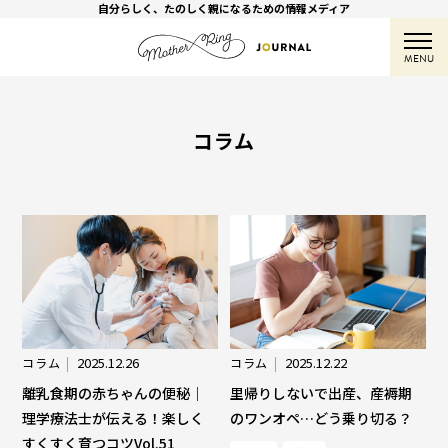
自分らしく、たのしく親になるための情報メディア
MENU
コラム
2025.12.26
2025.12.22
コラム
コラム
離乳食期の赤ちゃんの便秘｜
里帰りしないで出産、産褥期
理学療法士が伝える！楽しく
のワンオペ…どう乗り切る？
すくすく育つコツVol.51