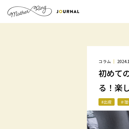
2024.
コラム
初めて
る！楽し
#出産
＃理