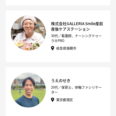
株式会社GALLERIA Smile産前
産後ケアステーション
30代／看護師、ナーシングドゥー
ラⓇPRO
岐阜県瑞穂市
うえのせき
20代／保育士，体軸ファシリテー
ター
東京都港区