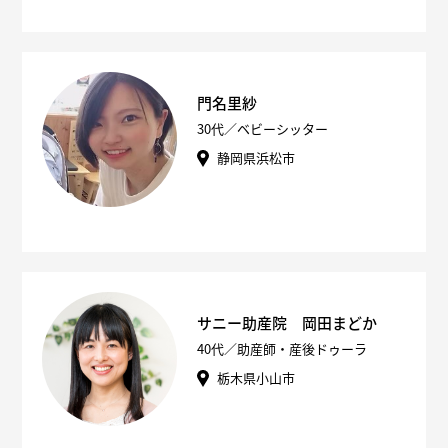
門名里紗
30代／ベビーシッター
静岡県浜松市
サニー助産院 岡田まどか
40代／助産師・産後ドゥーラ
栃木県小山市